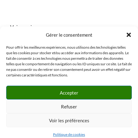
Voir aussi :
Gérer le consentement
Nos actualités
Pour offrir les meilleures expériences, nous utilisons des technologies telles
La Gazette verte
que les cookies pour stocker et/ou accéder aux informations des appareils. Le
fait de consentir à ces technologies nous permettra de traiter des données
🇬🇧🇺🇸🇩🇪 Garden Maintenance for Second Homes in
telles que le comportement de navigation ou les ID uniques sur ce site. Le fait de
Provence | Cassis, Aix & West Var
ne pas consentir ou de retirer son consentement peut avoir un effet négatif sur
certaines caractéristiques et fonctions.
Accepter
© 2026
Ecoverde Paysages
– Tous droits réservés
Refuser
Propulsé par
WP
– Réalisé avec the
Thème Customizr
Voir les préférences
Politique de cookies