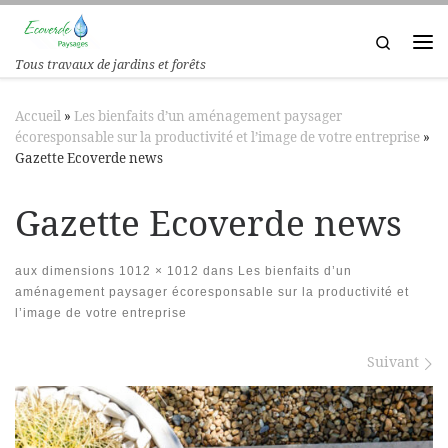
Passer au contenu
Search
Tous travaux de jardins et forêts
Accueil
»
Les bienfaits d’un aménagement paysager
écoresponsable sur la productivité et l’image de votre entreprise
»
Gazette Ecoverde news
Gazette Ecoverde news
aux dimensions
1012 × 1012
dans
Les bienfaits d’un
aménagement paysager écoresponsable sur la productivité et
l’image de votre entreprise
Navigation des images
Suivant