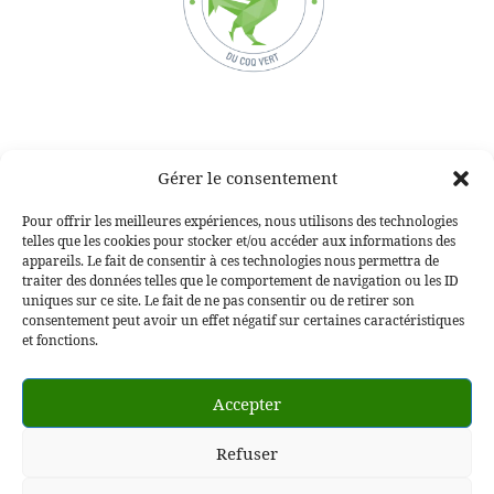
Gérer le consentement
Voir aussi :
Pour offrir les meilleures expériences, nous utilisons des technologies
telles que les cookies pour stocker et/ou accéder aux informations des
Nos actualités
appareils. Le fait de consentir à ces technologies nous permettra de
La Gazette verte
traiter des données telles que le comportement de navigation ou les ID
uniques sur ce site. Le fait de ne pas consentir ou de retirer son
🇬🇧🇺🇸🇩🇪 Garden Maintenance for Second Homes in
consentement peut avoir un effet négatif sur certaines caractéristiques
Provence | Cassis, Aix & West Var
et fonctions.
Accepter
Refuser
© 2026
Ecoverde Paysages
– Tous droits réservés
Propulsé par
WP
– Réalisé avec the
Thème Customizr