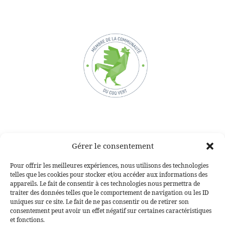
Gérer le consentement
Voir aussi :
Pour offrir les meilleures expériences, nous utilisons des technologies
telles que les cookies pour stocker et/ou accéder aux informations des
Nos actualités
appareils. Le fait de consentir à ces technologies nous permettra de
La Gazette verte
traiter des données telles que le comportement de navigation ou les ID
uniques sur ce site. Le fait de ne pas consentir ou de retirer son
🇬🇧🇺🇸🇩🇪 Garden Maintenance for Second Homes in
consentement peut avoir un effet négatif sur certaines caractéristiques
Provence | Cassis, Aix & West Var
et fonctions.