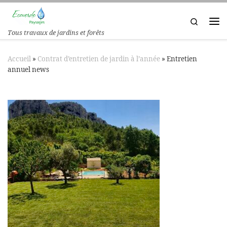
Passer au contenu
Search
Tous travaux de jardins et forêts
Accueil
»
Contrat d’entretien de jardin à l’année
»
Entretien
annuel news